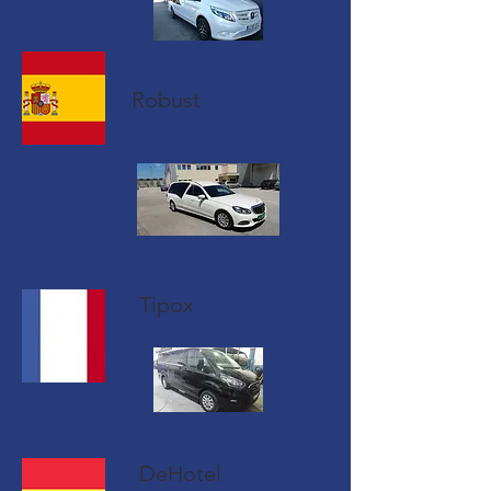
Robust
Tipox
DeHotel